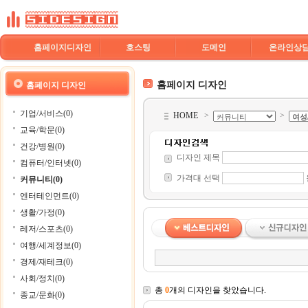
홈페이지디자인
호스팅
도메인
온라인상
홈페이지 디자인
홈페이지 디자인
기업/서비스(0)
HOME
>
>
교육/학문(0)
건강/병원(0)
디자인 제목
컴퓨터/인터넷(0)
가격대 선택
커뮤니티(0)
엔터테인먼트(0)
생활/가정(0)
레저/스포츠(0)
여행/세계정보(0)
경제/재테크(0)
사회/정치(0)
총
0
개의 디자인을 찾았습니다.
종교/문화(0)