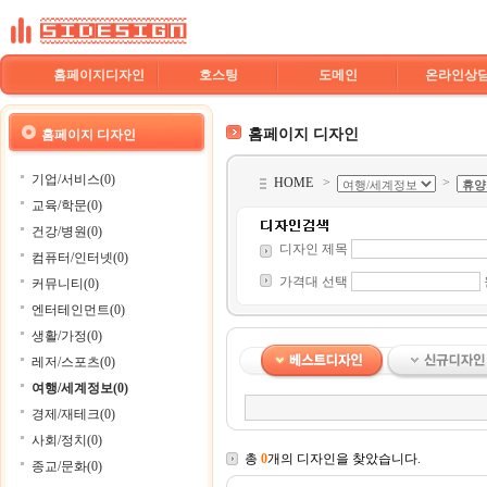
홈페이지디자인
호스팅
도메인
온라인상
홈페이지 디자인
홈페이지 디자인
기업/서비스(0)
HOME
>
>
교육/학문(0)
건강/병원(0)
디자인 제목
컴퓨터/인터넷(0)
가격대 선택
커뮤니티(0)
엔터테인먼트(0)
생활/가정(0)
레저/스포츠(0)
여행/세계정보(0)
경제/재테크(0)
사회/정치(0)
총
0
개의 디자인을 찾았습니다.
종교/문화(0)