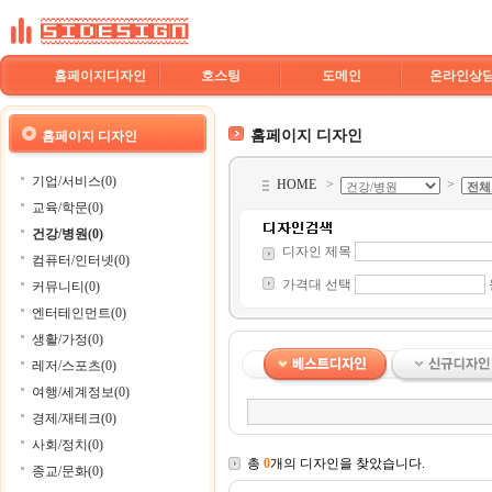
홈페이지디자인
호스팅
도메인
온라인상
홈페이지 디자인
홈페이지 디자인
기업/서비스(0)
HOME
>
>
교육/학문(0)
건강/병원(0)
디자인 제목
컴퓨터/인터넷(0)
가격대 선택
커뮤니티(0)
엔터테인먼트(0)
생활/가정(0)
레저/스포츠(0)
여행/세계정보(0)
경제/재테크(0)
사회/정치(0)
총
0
개의 디자인을 찾았습니다.
종교/문화(0)