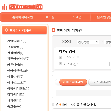
홈페이지디자인
호스팅
도메인
온라인상
홈페이지 디자인
홈페이지 디자인
기업/서비스(0)
HOME
>
>
교육/학문(0)
건강/병원(0)
디자인 제목
컴퓨터/인터넷(0)
가격대 선택
커뮤니티(0)
엔터테인먼트(0)
생활/가정(0)
레저/스포츠(0)
여행/세계정보(0)
경제/재테크(0)
사회/정치(0)
총
0
개의 디자인을 찾았습니다.
종교/문화(0)