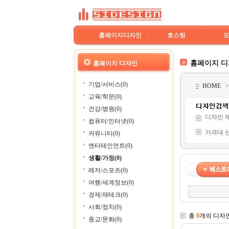
홈페이지디자인
호스팅
홈페이지 
홈페이지 디자인
기업/서비스(0)
HOME
교육/학문(0)
건강/병원(0)
디자인 
컴퓨터/인터넷(0)
가격대 
커뮤니티(0)
엔터테인먼트(0)
생활/가정(0)
레저/스포츠(0)
여행/세계정보(0)
경제/재테크(0)
사회/정치(0)
총
0
개의 디자
종교/문화(0)