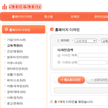
홈페이지디자인
호스팅
도메인
온라인상
홈페이지 디자인
홈페이지 디자인
기업/서비스(0)
HOME
>
>
교육/학문(0)
건강/병원(0)
디자인 제목
컴퓨터/인터넷(0)
가격대 선택
커뮤니티(0)
엔터테인먼트(0)
생활/가정(0)
레저/스포츠(0)
여행/세계정보(0)
경제/재테크(0)
사회/정치(0)
총
0
개의 디자인을 찾았습니다.
종교/문화(0)