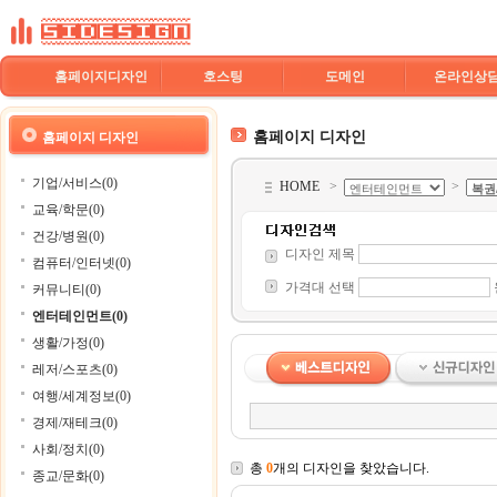
홈페이지디자인
호스팅
도메인
온라인상
홈페이지 디자인
홈페이지 디자인
기업/서비스(0)
HOME
>
>
교육/학문(0)
건강/병원(0)
디자인 제목
컴퓨터/인터넷(0)
가격대 선택
커뮤니티(0)
엔터테인먼트(0)
생활/가정(0)
레저/스포츠(0)
여행/세계정보(0)
경제/재테크(0)
사회/정치(0)
총
0
개의 디자인을 찾았습니다.
종교/문화(0)